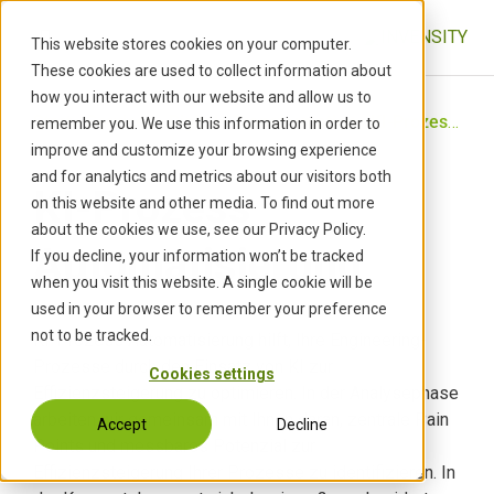
S
k
This website stores cookies on your computer.
i
These cookies are used to collect information about
p
how you interact with our website and allow us to
t
Start
›
Services
›
Digitale Transformation
›
KI-Prozess Automatisierung
remember you. We use this information in order to
o
improve and customize your browsing experience
c
and for analytics and metrics about our visitors both
KI-Prozess
o
on this website and other media. To find out more
n
about the cookies we use, see our Privacy Policy.
t
Automatisierung
If you decline, your information won’t be tracked
e
when you visit this website. A single cookie will be
n
used in your browser to remember your preference
t
not to be tracked.
KI-Prozess Automatisierung hilft, Ihre Engineering-
Prozesse durch den Einsatz von KI zur
Cookies settings
Effizienzsteigerung zu optimieren. In der Analysephase
arbeiten wir gemeinsam mit Ihnen daran, zentrale Pain
Accept
Decline
Points und messbares Potenzial zur
Effizienzsteigerung Ihrer Prozesse zu identifizieren. In