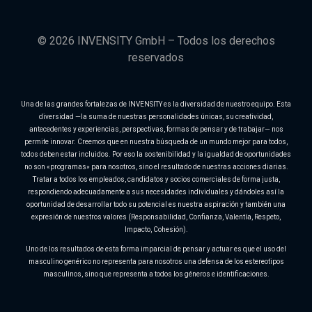
© 2026 INVENSITY GmbH – Todos los derechos
reservados
Una de las grandes fortalezas de INVENSITY es la diversidad de nuestro equipo. Esta
diversidad —la suma de nuestras personalidades únicas, su creatividad,
antecedentes y experiencias, perspectivas, formas de pensar y de trabajar— nos
permite innovar. Creemos que en nuestra búsqueda de un mundo mejor para todos,
todos deben estar incluidos. Por eso la sostenibilidad y la igualdad de oportunidades
no son «programas» para nosotros, sino el resultado de nuestras acciones diarias.
Tratar a todos los empleados, candidatos y socios comerciales de forma justa,
respondiendo adecuadamente a sus necesidades individuales y dándoles así la
oportunidad de desarrollar todo su potencial es nuestra aspiración y también una
expresión de nuestros valores (Responsabilidad, Confianza, Valentía, Respeto,
Impacto, Cohesión).
Uno de los resultados de esta forma imparcial de pensar y actuar es que el uso del
masculino genérico no representa para nosotros una defensa de los estereotipos
masculinos, sino que representa a todos los géneros e identificaciones.