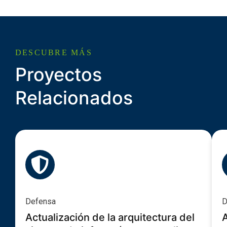
DESCUBRE MÁS
Proyectos
Relacionados
Defensa
D
Actualización de la arquitectura del
A