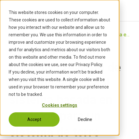
S
k
This website stores cookies on your computer.
i
These cookies are used to collect information about
p
how you interact with our website and allow us to
t
Inicio
Proyectos
Marco y arquitectura basada en modelos para un sistema modular de torres
›
›
remember you. We use this information in order to
o
improve and customize your browsing experience
Desarrollo de un
c
and for analytics and metrics about our visitors both
o
on this website and other media. To find out more
n
marco y creación de
about the cookies we use, see our Privacy Policy.
t
If you decline, your information won’t be tracked
e
la arquitectura del
when you visit this website. A single cookie will be
n
used in your browser to remember your preference
t
not to be tracked.
sistema basada en
Cookies settings
modelos para un
Accept
Decline
sistema de torre