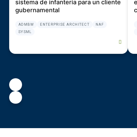
sistema de infantería para un cliente
e
gubernamental
ADMBW
ENTERPRISE ARCHITECT
NAF
SYSML