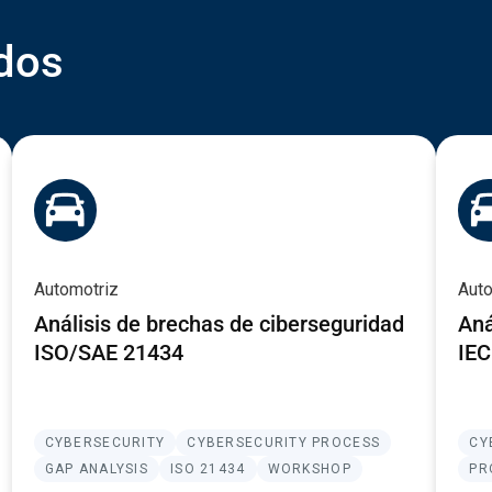
dos
Automotriz
Aut
Análisis de brechas de ciberseguridad
Aná
ISO/SAE 21434
IEC
CYBERSECURITY
CYBERSECURITY PROCESS
CY
GAP ANALYSIS
ISO 21434
WORKSHOP
PR