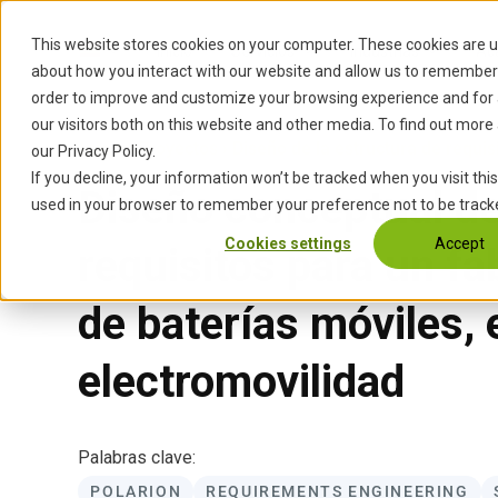
S
k
This website stores cookies on your computer. These cookies are u
Inicio
Servicios
Industrias
Ac
i
about how you interact with our website and allow us to remember 
p
order to improve and customize your browsing experience and for 
t
our visitors both on this website and other media. To find out more
o
Inicio
›
Proyectos
›
Diseño de la estructura de requis
our Privacy Policy.
c
If you decline, your information won’t be tracked when you visit this
Diseño conceptual de
o
used in your browser to remember your preference not to be track
n
Cookies settings
Accept
requisitos para un f
t
e
n
de baterías móviles, 
t
electromovilidad
Palabras clave:
POLARION
REQUIREMENTS ENGINEERING