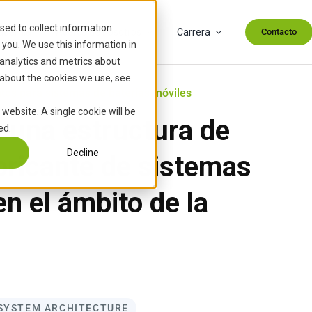
sed to collect information
ademia
Acerca de nosotros
Carrera
Contacto
you. We use this information in
analytics and metrics about
 about the cookies we use, see
itos para sistemas de baterías móviles
 website. A single cookie will be
 una estructura de
ed.
Decline
abricante de sistemas
en el ámbito de la
SYSTEM ARCHITECTURE