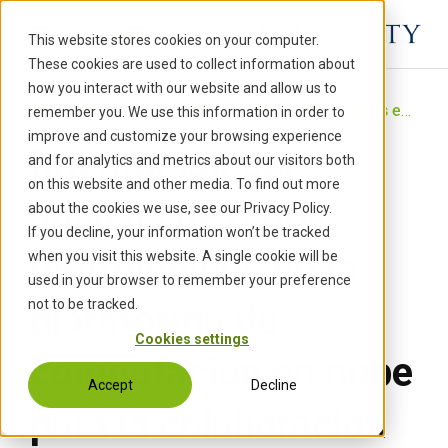
S
k
This website stores cookies on your computer.
i
These cookies are used to collect information about
p
how you interact with our website and allow us to
t
Inicio
›
Proyectos
›
Análisis de datos metrológicos en la nube para la colaboración
remember you. We use this information in order to
o
improve and customize your browsing experience
Integración del
c
and for analytics and metrics about our visitors both
o
on this website and other media. To find out more
n
análisis de datos
about the cookies we use, see our Privacy Policy.
t
If you decline, your information won’t be tracked
e
metrológicos en la
when you visit this website. A single cookie will be
n
used in your browser to remember your preference
t
not to be tracked.
plataforma de
Cookies settings
computación en nube
Accept
Decline
para la colaboración