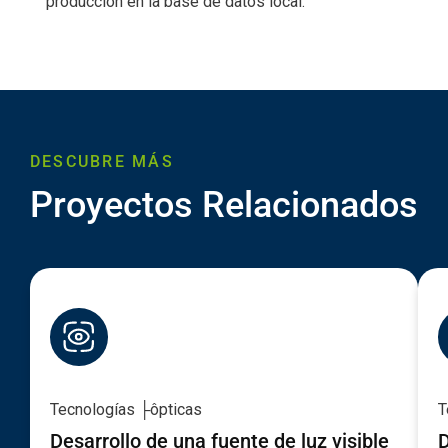
producción en la base de datos local.
DESCUBRE MÁS
Proyectos Relacionados
Tecnologías ├ôpticas
T
Desarrollo de una fuente de luz visible
D