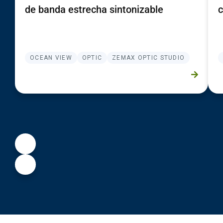
de banda estrecha sintonizable
c
OCEAN VIEW
OPTIC
ZEMAX OPTIC STUDIO