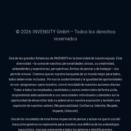
© 2026 INVENSITY GmbH – Todos los derechos
reservados
Una de las grandes fortalezas de INVENSITY es la diversidad de nuestro equipo. Esta
diversidad —la suma de nuestras personalidades únicas, su creatividad,
antecedentes y experiencias, perspectivas, formas de pensar y de trabajar— nos
permite innovar. Creemos que en nuestra búsqueda de un mundo mejor para todos,
todos deben estar incluidos. Por eso la sostenibilidad y la igualdad de oportunidades
no son «programas» para nosotros, sino el resultado de nuestras acciones diarias.
Tratar a todos los empleados, candidatos y socios comerciales de forma justa,
respondiendo adecuadamente a sus necesidades individuales y dándoles así la
oportunidad de desarrollar todo su potencial es nuestra aspiración y también una
expresión de nuestros valores (Responsabilidad, Confianza, Valentía, Respeto,
Impacto, Cohesión).
Uno de los resultados de esta forma imparcial de pensar y actuar es que el uso del
masculino genérico no representa para nosotros una defensa de los estereotipos
masculinos, sino que representa a todos los géneros e identificaciones.