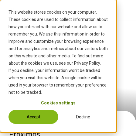
S
k
This website stores cookies on your computer.
i
These cookies are used to collect information about
p
how you interact with our website and allow us to
t
Inicio
›
Eventos
remember you. We use this information in order to
o
improve and customize your browsing experience
c
and for analytics and metrics about our visitors both
o
on this website and other media. To find out more
n
about the cookies we use, see our Privacy Policy.
t
If you decline, your information won’t be tracked
e
when you visit this website. A single cookie will be
n
used in your browser to remember your preference
Eventos
t
not to be tracked.
Cookies settings
Accept
Decline
Próximos