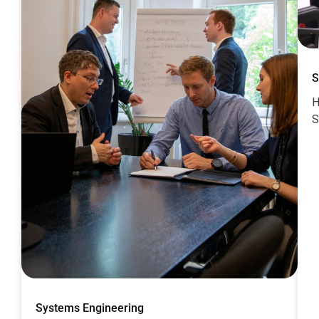
S
H
S
Systems Engineering