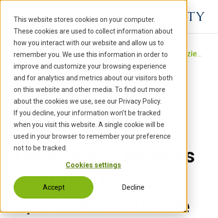
S
k
This website stores cookies on your computer.
i
These cookies are used to collect information about
p
how you interact with our website and allow us to
t
Start
›
Projects
›
FMEDA für ASIL-C/D-Sicherheitsziele & Straßenzulassung
remember you. We use this information in order to
o
improve and customize your browsing experience
Erstellung einer
c
and for analytics and metrics about our visitors both
o
on this website and other media. To find out more
n
Failure Modes,
about the cookies we use, see our Privacy Policy.
t
If you decline, your information won’t be tracked
e
Effects and
when you visit this website. A single cookie will be
n
used in your browser to remember your preference
t
not to be tracked.
Diagnostics Analysis
Cookies settings
(FMEDA) für ASIL-
Accept
Decline
C/D Sicherheitsziele